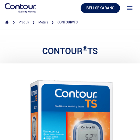
BELI SEKARANG
®
Produk
Meters
CONTOUR
TS
®
CONTOUR
TS